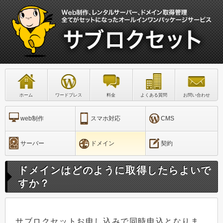
ホーム
ワードプレス
料金
よくある質問
お問い合わせ
web制作
スマホ対応
CMS
サーバー
ドメイン
契約
ドメインはどのように取得したらよいで
すか？
サブロクセットお申し込みで同時申込となりま