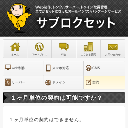
ホーム
ワードプレス
料金
よくある質問
お問い合わせ
web制作
スマホ対応
CMS
サーバー
ドメイン
契約
１ヶ月単位の契約は可能ですか？
１ヶ月単位の契約はできません。