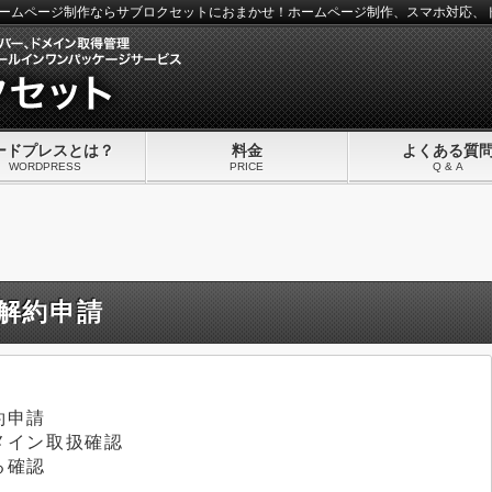
）のホームページ制作ならサブロクセットにおまかせ！ホームページ制作、スマホ対応
ードプレスとは？
料金
よくある質
WORDPRESS
PRICE
Q & A
解約申請
約申請
メイン取扱確認
る確認