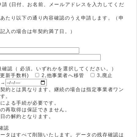
約申請 (日付、お名前、メールアドレスを入力してくだ
にあたり以下の通り内容確認のうえ申請します。（申
未記入の場合は年契約満了日。）
取扱確認（ 必須。いずれかを選択してください。）
要更新手数料)
2,他事業者へ移管
3,廃止
→
等契約とは異なります。継続の場合は指定事業者ワン
ます。
身による手続が必要です。
ンの再取得は保証できません。
了日の解約となります。
る確認
データはすべて削除いたします。データの残存確認は